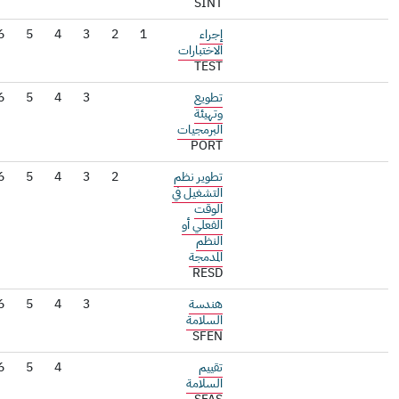
SINT
إجراء
1
2
3
4
5
6
الاختبارات
TEST
تطويع
3
4
5
6
وتهيئة
البرمجيات
PORT
تطوير نظم
2
3
4
5
6
التشغيل في
الوقت
الفعلي أو
النظم
المدمجة
RESD
هندسة
3
4
5
6
السلامة
SFEN
تقييم
4
5
6
السلامة