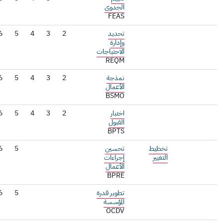
الجدوى
FEAS
تحديد
2
3
4
5
6
وإدارة
الاحتياجات
REQM
نمذجة
2
3
4
5
6
الأعمال
BSMO
اختبار
2
3
4
5
6
القبول
BPTS
تخطيط
تحسين
5
6
7
التغيير
إجراءات
الأعمال
BPRE
تطوير قدرة
5
6
7
المؤسسة
OCDV