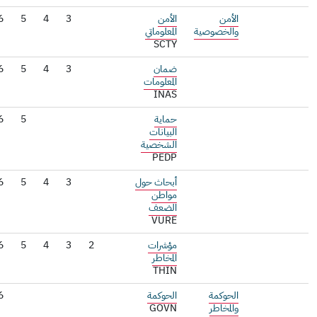
الأمن
الأمن
3
4
5
6
7
والخصوصية
المعلوماتي
SCTY
ضمان
3
4
5
6
7
المعلومات
INAS
حماية
5
6
البيانات
الشخصية
PEDP
أبحاث حول
3
4
5
6
مواطن
الضعف
VURE
مؤشرات
2
3
4
5
6
المخاطر
THIN
الحوكمة
الحوكمة
6
7
والمخاطر
GOVN