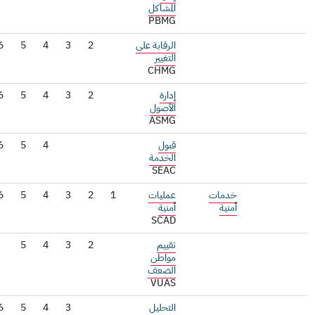
المشاكل
PBMG
الرقابة على
2
3
4
5
6
التغيير
CHMG
إدارة
2
3
4
5
6
الأصول
ASMG
قبول
4
5
6
الخدمة
SEAC
خدمات
عمليات
1
2
3
4
5
6
أمنية
أمنية
SCAD
تقييم
2
3
4
5
مواطن
الضعف
VUAS
التحليل
3
4
5
6