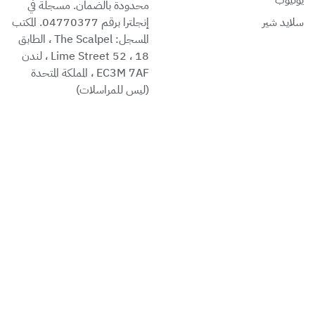
محدودة بالضمان. مسجلة في
 شير
إنجلترا برقم 04770377. المكتب
المسجل: The Scalpel ، الطابق
18 ، 52 Lime Street ، لندن
EC3M 7AF ، المملكة المتحدة
(ليس للمراسلات)