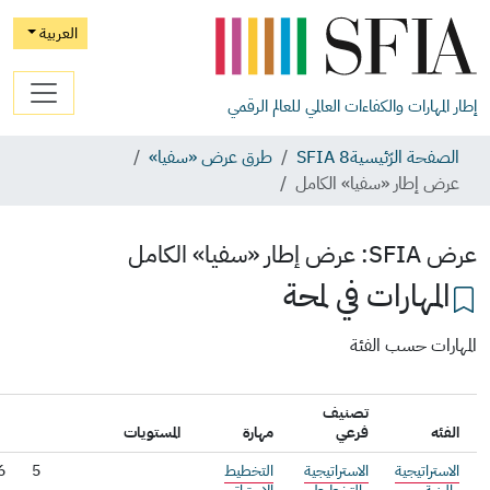
العربية
مهارات والكفاءات العالمي للعالم الرقمي
فحة الرّئيسية
SFIA 8
طرق عرض «سفيا»
 إطار «سفيا» الكامل
SF:
عرض إطار «سفيا» الكامل
لمهارات في لمحة
رات حسب الفئة
تصنيف
ئه
فرعي
مهارة
المستويات
تراتيجية
الاستراتيجية
التخطيط
5
6
7