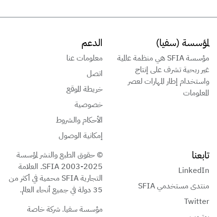
سة (سفيا)
الدعم
مؤسسة SFIA هي منظمة عالمية
معلومات عنا
بحية تشرف على إنتاج
اتصل
دام إطار المهارات لعصر
خريطة الموقع
ومات
خصوصية
الأحكام والشروط
إمكانية الوصول
ا
© حقوق الطبع والنشر لمؤسسة
SFIA 2003-2025. العلامة
Link
التجارية SFIA محمية في أكثر من
 مستخدمي SFIA
35 دولة في جميع أنحاء العالم.
Twi
مؤسسة سفيا. شركة خاصة
وب