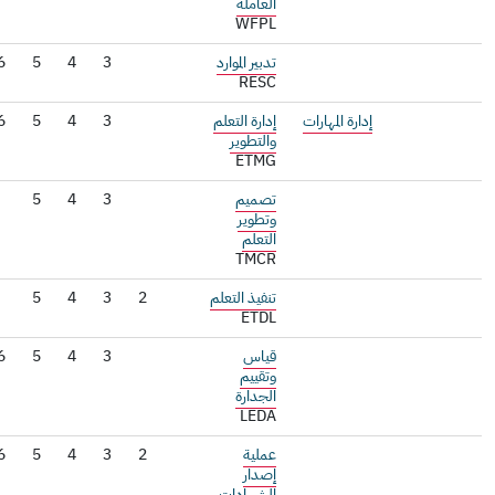
العاملة
WFPL
تدبير الموارد
3
4
5
6
RESC
إدارة المهارات
إدارة التعلم
3
4
5
6
7
والتطوير
ETMG
تصميم
3
4
5
وتطوير
التعلم
TMCR
تنفيذ التعلم
2
3
4
5
ETDL
قياس
3
4
5
6
وتقييم
الجدارة
LEDA
عملية
2
3
4
5
6
إصدار
الشهادات