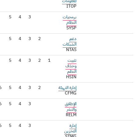
المعلومات
ITOP
برمجيات
3
4
5
النظام
SYSP
دعم
2
3
4
5
الشبكات
NTAS
تثبيت
1
2
3
4
5
وحذف
النظم
HSIN
إدارة التهيئة
2
3
4
5
6
CFMG
الإطلاق
3
4
5
6
والنشر
RELM
إدارة
3
4
5
6
التخزين
STMG