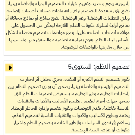
المنهجية. يقوم بتحديد وتقييم خيارات التصميم البديلة والمفاضلة بينها.
يضع رؤى متعددة للتصميم تراعي اهتمامات مختلف أصحاب المصلحة
وتلبي المتطلبات الوظيفية وغير الوظيفية. يضع نماذج أو نماذج محاكاة أو
نماذج أولية لسلوك مكونات النظم المقترحة ليمكّن من الحصول على
موافقة أصحاب المصلحة عليها. يضع مواصفات تصميم مفصلة لتشكل
الأساس لبناء النظم. يقوم بمراجعة تصاميمه والتحقق منها وتحسينها
من خلال مقارنتها بالمواصفات الموضوعة.
تصميم النظم:
المستوى5
يقوم بتصميم النظم الكبيرة أو المعقدة. يجري تحليل أثر لخيارات
التصميم الرئيسية والمفاضلة بينها. يضمن أن يوازن تصميم النظام بين
المتطلبات الوظيفية وغير الوظيفية. يستعرض تصميمات النظم التي
تنتجها جهات أخرى ليضمن تطبيق الأساليب والأدوات والتقنيات
المناسبة بفاعلية. يقدم التوصيات ويقوم بتقييم وإدارة المخاطر المرتبطة.
يعتمد وبطوع الأساليب والأدوات والتقنيات المناسبة لتصميم النظم.
يساهم في تطوير السياسات والمعايير الخاصة بتصميم النظم واختيار
مكونات أو عناصر البنية الهندسية.