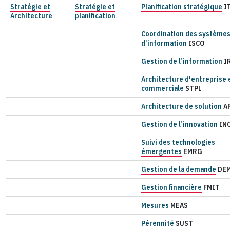
Stratégie et
Stratégie et
Planification stratégique
I
Architecture
planification
Coordination des système
d’information
ISCO
Gestion de l’information
I
Architecture d'entreprise 
commerciale
STPL
Architecture de solution
A
Gestion de l’innovation
IN
Suivi des technologies
émergentes
EMRG
Gestion de la demande
DE
Gestion financière
FMIT
Mesures
MEAS
Pérennité
SUST