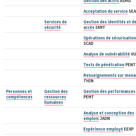
Gestion des actifs
ASMG
Acceptation du service
SEA
Services de
Gestion des identités et d
sécurité
accès
IAMT
Opérations de sécurisation
SCAD
Analyse de vulnérabilité
VU
Tests de pénétration
PENT
Renseignements sur mena
THIN
Personnes et
Gestion des
Gestion des performances
compétences
ressources
PEMT
humaines
Analyse et conception des
emplois
JADN
Expérience employé
EEXP