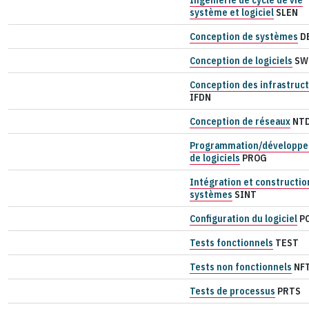
système et logiciel
SLEN
Conception de systèmes
D
Conception de logiciels
SW
Conception des infrastruc
IFDN
Conception de réseaux
NT
Programmation/développ
de logiciels
PROG
Intégration et constructio
systèmes
SINT
Configuration du logiciel
P
Tests fonctionnels
TEST
Tests non fonctionnels
NF
Tests de processus
PRTS