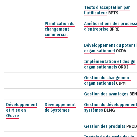
Tests d’acceptation par
l’utilisateur
BPTS
Planification du
Améliorations des process
changement
d’entreprise
BPRE
commercial
Développement du potenti
organisationnel
OCDV
Implémentation et design
organisationnels
ORDI
Gestion du changement
organisationnel
CIPM
Gestion des avantages
BE
Développement
Développement
Gestion du développement
et Mise en
de Systèmes
systèmes
DLMG
Œuvre
Gestion des produits
PROD
Ingénierie de cycle de vie