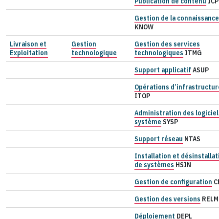
Publication de contenu
IC
Gestion de la connaissance
KNOW
Livraison et
Gestion
Gestion des services
Exploitation
technologique
technologiques
ITMG
Support applicatif
ASUP
Opérations d’infrastructur
ITOP
Administration des logiciel
système
SYSP
Support réseau
NTAS
Installation et désinstallat
de systèmes
HSIN
Gestion de configuration
C
Gestion des versions
RELM
Déploiement
DEPL