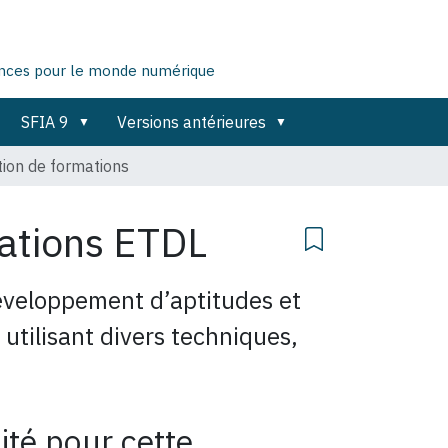
ences pour le monde numérique
SFIA 9
Versions antérieures
tion de formations
mations
ETDL
éveloppement d’aptitudes et
ilisant divers techniques,
ité pour cette