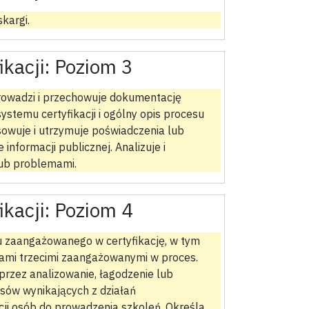
skargi.
ikacji:
Poziom 3
prowadzi i przechowuje dokumentację
ystemu certyfikacji i ogólny opis procesu
tosowuje i utrzymuje poświadczenia lub
 informacji publicznej. Analizuje i
lub problemami.
ikacji:
Poziom 4
u zaangażowanego w certyfikację, w tym
ami trzecimi zaangażowanymi w proces.
przez analizowanie, łagodzenie lub
esów wynikających z działań
cji osób do prowadzenia szkoleń. Określa