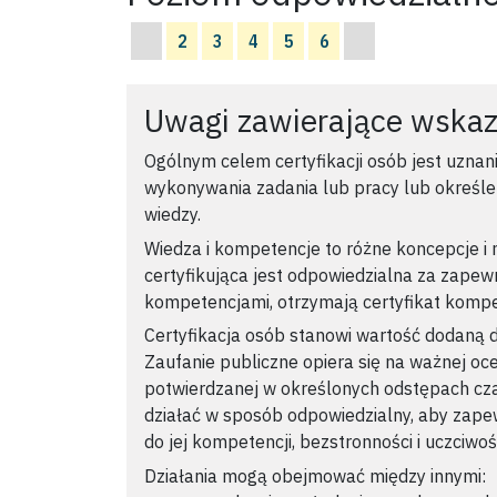
2
3
4
5
6
Uwagi zawierające wska
Ogólnym celem certyfikacji osób jest uznan
wykonywania zadania lub pracy lub określen
wiedzy.
Wiedza i kompetencje to różne koncepcje i n
certyfikująca jest odpowiedzialna za zapewn
kompetencjami, otrzymają certyfikat kompe
Certyfikacja osób stanowi wartość dodaną d
Zaufanie publiczne opiera się na ważnej oce
potwierdzanej w określonych odstępach cza
działać w sposób odpowiedzialny, aby zap
do jej kompetencji, bezstronności i uczciwośc
Działania mogą obejmować między innymi: