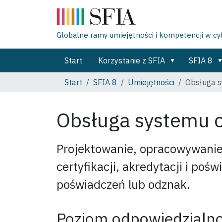
Globalne ramy umiejętności i kompetencji w c
Start
Korzystanie z SFIA
SFIA 8
Start
SFIA 8
Umiejętności
Obsługa s
Obsługa systemu c
Projektowanie, opracowywanie
certyfikacji, akredytacji i po
poświadczeń lub odznak.
Poziom odpowiedzialno