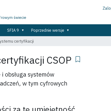
Zalog
yfrowym świecie
SFIA 9
Poprzednie wersje
ystemu certyfikacji
ertyfikacji
CSOP
 i obsługa systemów
świadczeń, w tym cyfrowych
ści za tę umiejętność