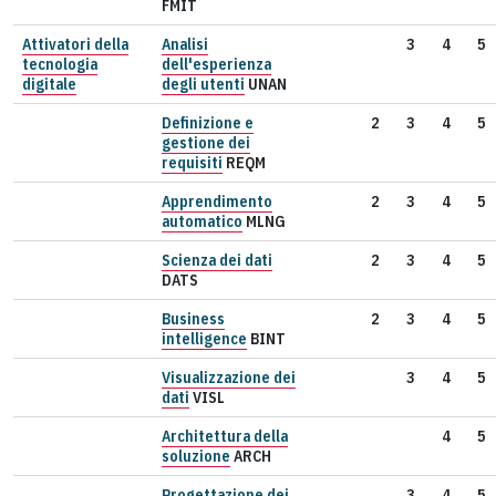
FMIT
Attivatori della
Analisi
3
4
5
tecnologia
dell'esperienza
digitale
degli utenti
UNAN
Definizione e
2
3
4
5
gestione dei
requisiti
REQM
Apprendimento
2
3
4
5
automatico
MLNG
Scienza dei dati
2
3
4
5
DATS
Business
2
3
4
5
intelligence
BINT
Visualizzazione dei
3
4
5
dati
VISL
Architettura della
4
5
soluzione
ARCH
Progettazione dei
3
4
5