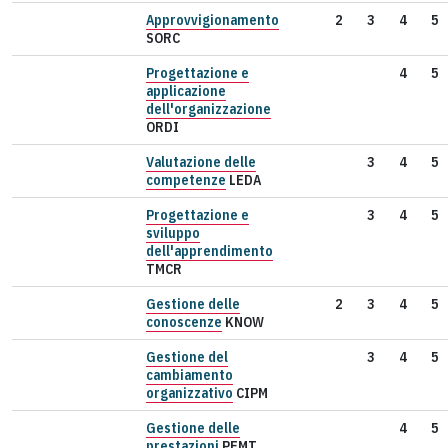
Approvvigionamento
2
3
4
5
SORC
Progettazione e
4
5
applicazione
dell'organizzazione
ORDI
Valutazione delle
3
4
5
competenze
LEDA
Progettazione e
3
4
5
sviluppo
dell'apprendimento
TMCR
Gestione delle
2
3
4
5
conoscenze
KNOW
Gestione del
3
4
5
cambiamento
organizzativo
CIPM
Gestione delle
4
5
prestazioni
PEMT