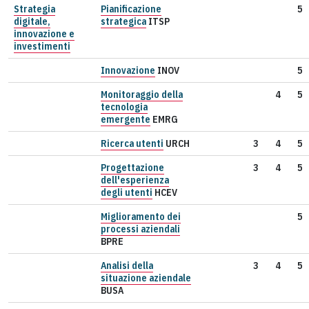
Strategia
Pianificazione
5
digitale,
strategica
ITSP
innovazione e
investimenti
Innovazione
INOV
5
Monitoraggio della
4
5
tecnologia
emergente
EMRG
Ricerca utenti
URCH
3
4
5
Progettazione
3
4
5
dell'esperienza
degli utenti
HCEV
Miglioramento dei
5
processi aziendali
BPRE
Analisi della
3
4
5
situazione aziendale
BUSA