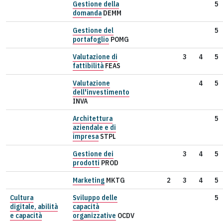
Gestione della
5
domanda
DEMM
Gestione del
5
portafoglio
POMG
Valutazione di
3
4
5
fattibilità
FEAS
Valutazione
4
5
dell'investimento
INVA
Architettura
5
aziendale e di
impresa
STPL
Gestione dei
3
4
5
prodotti
PROD
Marketing
MKTG
2
3
4
5
Cultura
Sviluppo delle
5
digitale, abilità
capacità
e capacità
organizzative
OCDV