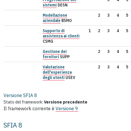
sistemi
DESN
Modellazione
2
3
4
5
aziendale
BSMO
Supporto di
1
2
3
4
5
assistenza ai clienti
CSMG
Gestione dei
2
3
4
5
fornitori
SUPP
Valutazione
2
3
4
5
dell'esperienza
degli utenti
USEV
Versione SFIA
8
Stato del framework:
Versione precedente
Il framework corrente è
Versione 9
SFIA 8