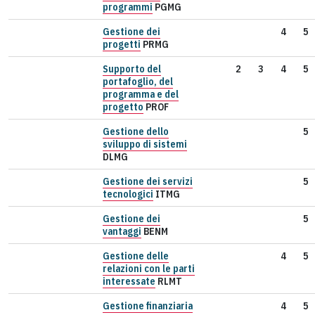
programmi
PGMG
Gestione dei
4
5
progetti
PRMG
Supporto del
2
3
4
5
portafoglio, del
programma e del
progetto
PROF
Gestione dello
5
sviluppo di sistemi
DLMG
Gestione dei servizi
5
tecnologici
ITMG
Gestione dei
5
vantaggi
BENM
Gestione delle
4
5
relazioni con le parti
interessate
RLMT
Gestione finanziaria
4
5