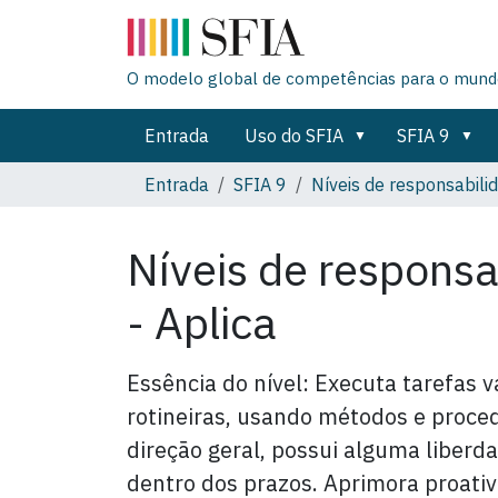
O modelo global de competências para o mundo
Entrada
Uso do SFIA
SFIA 9
Entrada
SFIA 9
Níveis de responsabili
Níveis de responsa
- Aplica
Essência do nível: Executa tarefas 
rotineiras, usando métodos e proce
direção geral, possui alguma liberd
dentro dos prazos. Aprimora proati