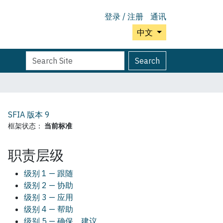
登录 / 注册
通讯
中文
Search
Advanced
Search
Site
Search…
SFIA 版本
9
框架状态：
当前标准
职责层级
级别 1 — 跟随
级别 2 — 协助
级别 3 — 应用
级别 4 — 帮助
级别 5 — 确保，建议