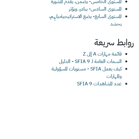
المستوى الخامس- يضمن، يقدم المشورة
المستوى السادس- يبادر، ويؤثر
المستوى السابع- يضع الاستراتيجية،يلهِم،
يحشد
روابط سريعة
قائمة مهارات A إلى Z
السمات العامة لـ SFIA 9 - الدليل
كيف يعمل SFIA - مستويات المسؤولية
والمهارات
عدد المشاهدات SFIA 9