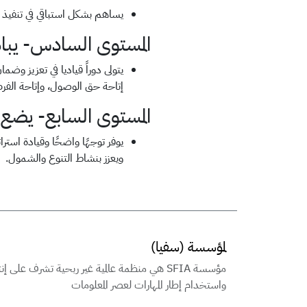
يساهم بشكل استباقي في تنفيذ 
المستوى السادس- يبادر
يتولى دوراً قياديا في تعزيز وض
إتاحة حق الوصول، وإتاحة الفر
المستوى السابع- يضع ا
يوفر توجهًا واضحًا وقيادة استر
ويعزز بنشاط التنوع والشمول.
لمؤسسة (سفيا)
مؤسسة SFIA هي منظمة عالمية غير ربحية تشرف على إن
واستخدام إطار المهارات لعصر المعلومات