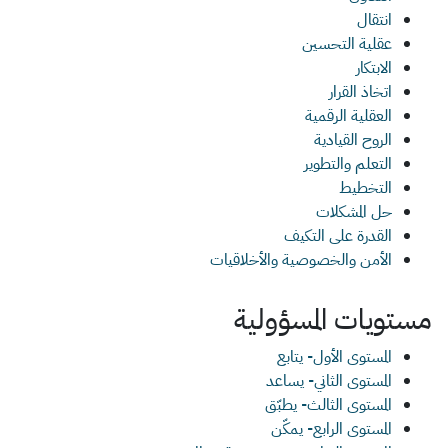
انتقال
عقلية التحسين
الابتكار
اتخاذ القرار
العقلية الرقمية
الروح القيادية
التعلم والتطوير
التخطيط
حل المشكلات
القدرة على التكيف
الأمن والخصوصية والأخلاقيات
مستويات المسؤولية
المستوى الأول- يتابع
المستوى الثاني- يساعد
المستوى الثالث- يطبّق
المستوى الرابع- يمكّن