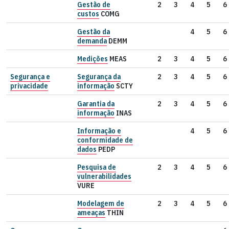
Gestão de
2
3
4
5
6
custos
COMG
Gestão da
4
5
6
demanda
DEMM
Medições
MEAS
2
3
4
5
6
Segurança e
Segurança da
2
3
4
5
6
privacidade
informação
SCTY
Garantia da
2
3
4
5
6
informação
INAS
Informação e
4
5
6
conformidade de
dados
PEDP
Pesquisa de
2
3
4
5
6
vulnerabilidades
VURE
Modelagem de
2
3
4
5
6
ameaças
THIN