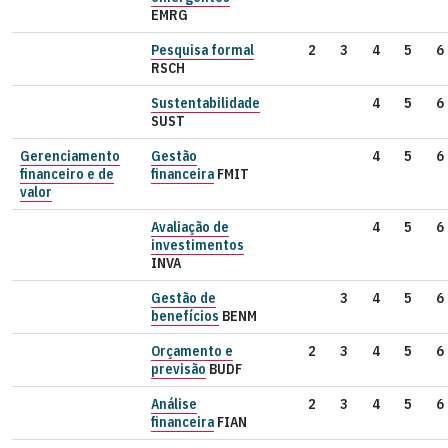
EMRG
Pesquisa formal
2
3
4
5
6
RSCH
Sustentabilidade
4
5
6
SUST
Gerenciamento
Gestão
4
5
6
financeiro e de
financeira
FMIT
valor
Avaliação de
4
5
6
investimentos
INVA
Gestão de
3
4
5
6
benefícios
BENM
Orçamento e
2
3
4
5
6
previsão
BUDF
Análise
2
3
4
5
6
financeira
FIAN