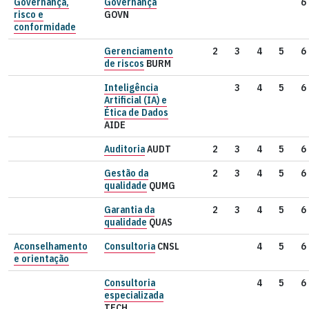
Governança,
Governança
6
risco e
GOVN
conformidade
Gerenciamento
2
3
4
5
6
de riscos
BURM
Inteligência
3
4
5
6
Artificial (IA) e
Ética de Dados
AIDE
Auditoria
AUDT
2
3
4
5
6
Gestão da
2
3
4
5
6
qualidade
QUMG
Garantia da
2
3
4
5
6
qualidade
QUAS
Aconselhamento
Consultoria
CNSL
4
5
6
e orientação
Consultoria
4
5
6
especializada
TECH