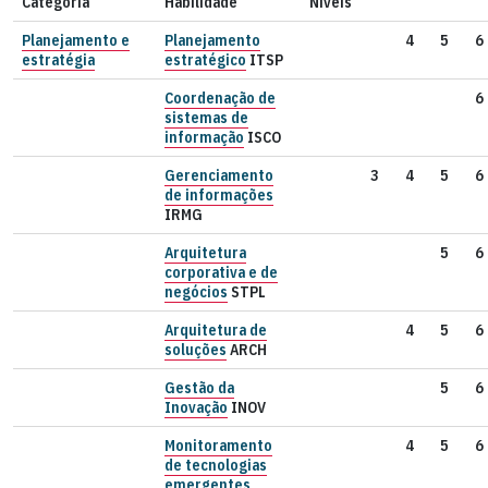
Categoria
Habilidade
Níveis
Planejamento e
Planejamento
4
5
6
estratégia
estratégico
ITSP
Coordenação de
6
sistemas de
informação
ISCO
Gerenciamento
3
4
5
6
de informações
IRMG
Arquitetura
5
6
corporativa e de
negócios
STPL
Arquitetura de
4
5
6
soluções
ARCH
Gestão da
5
6
Inovação
INOV
Monitoramento
4
5
6
de tecnologias
emergentes