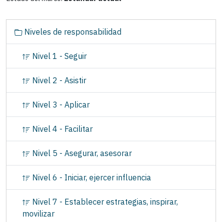
N
Niveles de responsabilidad
a
v
Nivel 1 - Seguir
e
g
Nivel 2 - Asistir
a
c
Nivel 3 - Aplicar
i
ó
Nivel 4 - Facilitar
n
Nivel 5 - Asegurar, asesorar
Nivel 6 - Iniciar, ejercer influencia
Nivel 7 - Establecer estrategias, inspirar,
movilizar