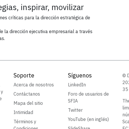
gias, inspirar, movilizar
nes críticas para la dirección estratégica de
e la dirección ejecutiva empresarial a través
as.
Soporte
Síguenos
© 
202
l
Acerca de nosotros
LinkedIn
35 
 y
Contáctanos
Foro de usuarios de
e
SFIA
Th
Mapa del sitio
lim
Twitter
Intimidad
núm
YouTube (en inglés)
Términos y
Sca
Condiciones
SlideShare
EC