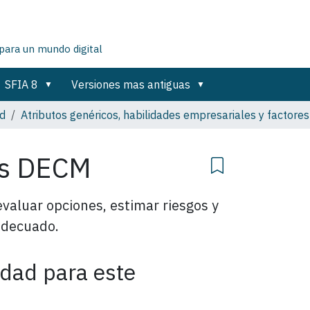
para un mundo digital
SFIA 8
Versiones mas antiguas
ad
Atributos genéricos, habilidades empresariales y factor
es DECM
evaluar opciones, estimar riesgos y
adecuado.
idad para este