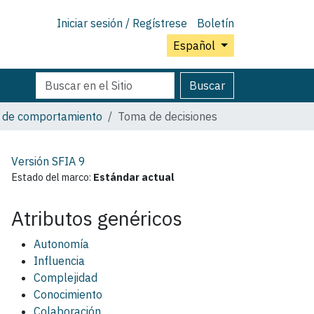
Iniciar sesión / Regístrese
Boletín
Español
Buscar
Búsqueda
Buscar
Avanzada…
es de comportamiento
Toma de decisiones
Versión SFIA
9
Estado del marco:
Estándar actual
Atributos genéricos
Autonomía
Influencia
Complejidad
Conocimiento
Colaboración