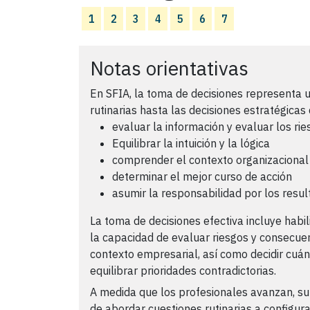
1
2
3
4
5
6
7
Notas orientativas
En SFIA, la toma de decisiones representa 
rutinarias hasta las decisiones estratégicas
evaluar la información y evaluar los ri
Equilibrar la intuición y la lógica
comprender el contexto organizacional
determinar el mejor curso de acción
asumir la responsabilidad por los resul
La toma de decisiones efectiva incluye habil
la capacidad de evaluar riesgos y consecuen
contexto empresarial, así como decidir cuá
equilibrar prioridades contradictorias.
A medida que los profesionales avanzan, su
de abordar cuestiones rutinarias a configurar