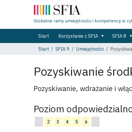
Globalne ramy umiejętności i kompetencji w c
Start
Korzystanie z SFIA
SFIA 8
Start
SFIA 9
Umiejętności
Pozyskiwa
Pozyskiwanie śro
Pozyskiwanie, wdrażanie i włą
Poziom odpowiedzialno
2
3
4
5
6