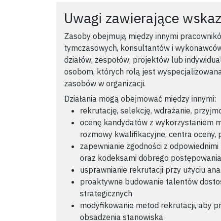
Uwagi zawierające wska
Zasoby obejmują między innymi pracownik
tymczasowych, konsultantów i wykonawców
działów, zespołów, projektów lub indywidua
osobom, których rolą jest wyspecjalizowana
zasobów w organizacji.
Działania mogą obejmować między innymi:
rekrutację, selekcję, wdrażanie, przyj
ocenę kandydatów z wykorzystaniem me
rozmowy kwalifikacyjne, centra oceny, p
zapewnianie zgodności z odpowiednimi
oraz kodeksami dobrego postępowani
usprawnianie rekrutacji przy użyciu anal
proaktywne budowanie talentów dostos
strategicznych
modyfikowanie metod rekrutacji, aby p
obsadzenia stanowiska