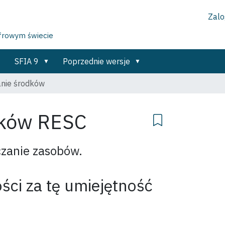
Zalog
yfrowym świecie
SFIA 9
Poprzednie wersje
nie środków
dków
RESC
czanie zasobów.
ści za tę umiejętność