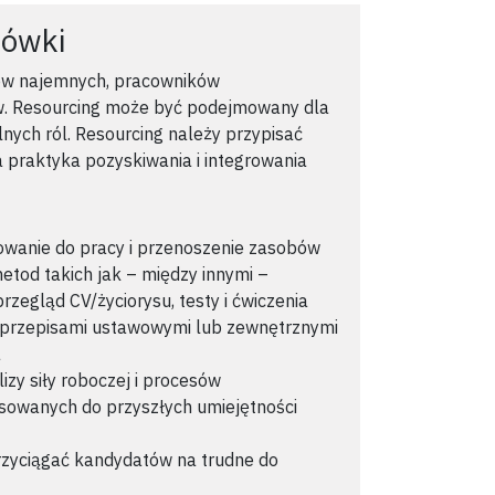
zówki
ów najemnych, pracowników
. Resourcing może być podejmowany dla
lnych ról. Resourcing należy przypisać
 praktyka pozyskiwania i integrowania
mowanie do pracy i przenoszenie zasobów
tod takich jak – między innymi –
rzegląd CV/życiorysu, testy i ćwiczenia
 przepisami ustawowymi lub zewnętrznymi
a
izy siły roboczej i procesów
owanych do przyszłych umiejętności
rzyciągać kandydatów na trudne do