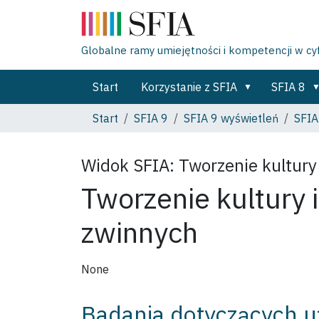
Globalne ramy umiejętności i kompetencji w c
Start
Korzystanie z SFIA
SFIA 8
Start
SFIA 9
SFIA 9 wyświetleń
SFIA
Widok SFIA:
Tworzenie kultury
Tworzenie kultury i
zwinnych
None
Badania dotyczących u