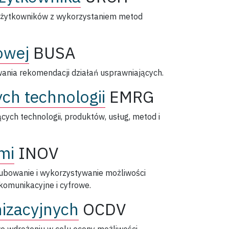
 użytkowników z wykorzystaniem metod
owej
BUSA
wania rekomendacji działań usprawniających.
ch technologii
EMRG
cych technologii, produktów, usług, metod i
mi
INOV
kubowanie i wykorzystywanie możliwości
komunikacyjne i cyfrowe.
nizacyjnych
OCDV