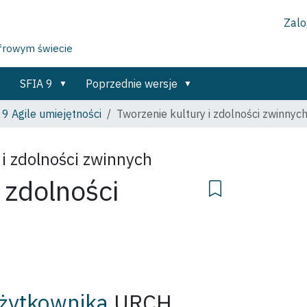
Zalog
yfrowym świecie
SFIA 9
Poprzednie wersje
 9 Agile umiejętności
Tworzenie kultury i zdolności zwinnyc
 i zdolności zwinnych
 zdolności
żytkownika
URCH