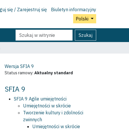
uj się / Zarejestruj się
Biuletyn informacyjny
Polski
Szukaj
Wyszukiwanie
Szukaj
Zaawansowane...
h
Wersja SFIA
9
Status ramowy:
Aktualny standard
SFIA 9
SFIA 9 Agile umiejętności
Umiejętności w skrócie
Tworzenie kultury i zdolności
zwinnych
Umiejętności w skrócie