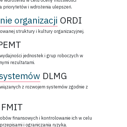
e wdrożeniu w celu oceny możliwości
a priorytetów i wdrożenia ulepszeń.
ie organizacji
ORDI
wanej struktury i kultury organizacyjnej.
PEMT
wydajności jednostek i grup roboczych w
nymi rezultatami.
 systemów
DLMG
związanych z rozwojem systemów zgodnie z
FMIT
bów finansowych i kontrolowanie ich w celu
przepisami i ograniczania ryzyka.