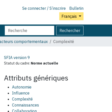
Se connecter / S’inscrire
Bulletin
Français
Chercher
Recherche
Rechercher
par
avancée…
 facteurs comportementaux
Complexité
SFIA version
9
Statut du cadre:
Norme actuelle
Attributs génériques
Autonomie
Influence
Complexité
Connaissances
Collaboration