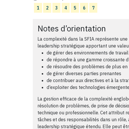
1
2
3
4
5
6
7
Notes d’orientation
La complexité dans la SFIA représente une 
leadership stratégique apportant une valeur 
de gérer des environnements de travail 
de répondre à une gamme croissante d’a
de résoudre des problèmes de plus en
de gérer diverses parties prenantes
de contribuer aux directives et à la stra
d’exploiter des technologies émergentes
La gestion efficace de la complexité engl
résolution de problèmes, de prise de décision
technique ou professionnelle. Cet attribut re
tâches et des responsabilités dans un rôle, a
leadership stratégique étendu. Elle peut êt