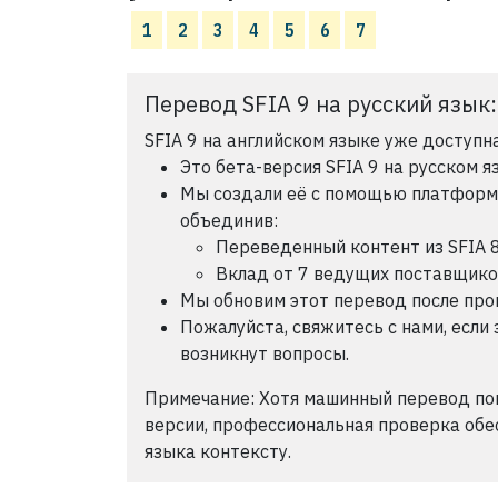
1
2
3
4
5
6
7
Перевод SFIA 9 на русский язык
SFIA 9 на английском языке уже доступна
Это бета-версия SFIA 9 на русском я
Мы создали её с помощью платформы 
объединив:
Переведенный контент из SFIA 
Вклад от 7 ведущих поставщик
Мы обновим этот перевод после пров
Пожалуйста, свяжитесь с нами, если 
возникнут вопросы.
Примечание: Хотя машинный перевод по
версии, профессиональная проверка обе
языка контексту.