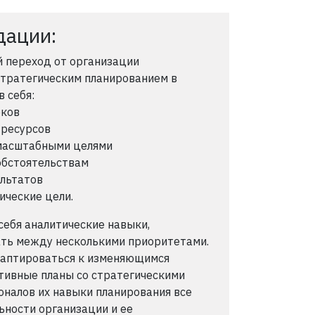
дации:
й переход от организации
стратегическим планированием в
в себя:
оков
 ресурсов
 масштабными целями
обстоятельствам
ультатов
ические цели.
ебя аналитические навыки,
ать между несколькими приоритетами.
даптироваться к изменяющимся
тивные планы со стратегическими
налов их навыки планирования все
ности организации и ее