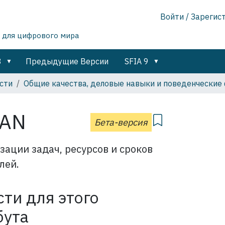
Войти / Зарегис
 для цифрового мира
8
Предыдущие Версии
SFIA 9
сти
Общие качества, деловые навыки и поведенческие
LAN
Бета-версия
зации задач, ресурсов и сроков
лей.
ти для этого
бута