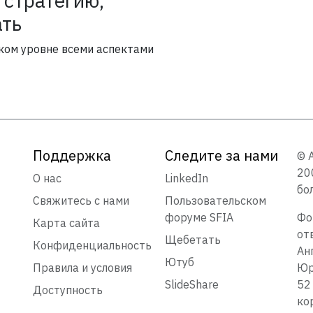
 стратегию,
ать
ком уровне всеми аспектами
Поддержка
Следите за нами
© 
20
О нас
LinkedIn
бо
Свяжитесь с нами
Пользовательском
форуме SFIA
Фо
Карта сайта
от
Щебетать
Конфиденциальность
Ан
Ютуб
Правила и условия
Юр
SlideShare
52
Доступность
ко