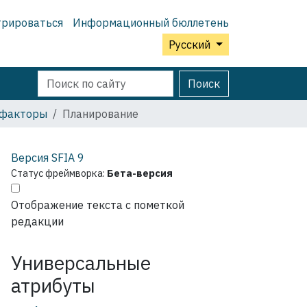
трироваться
Информационный бюллетень
Русский
Поиск
Расширенный
Поиск
поиск
 факторы
Планирование
Версия SFIA
9
Статус фреймворка:
Бета-версия
Отображение текста с пометкой
редакции
Универсальные
атрибуты