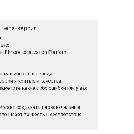
: Бета-версия
.
зыке.
Phrase Localization Platform,
8
ов машинного перевода
ерки и контроля качества.
заметите какие-либо ошибки или у вас
могает создавать первоначальные
спечивает точность и соответствие