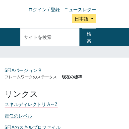
ログイン / 登録
ニュースレター
日本語
サ
詳
検
イ
細
索
ト
検
を
索
検
索
SFIAバージョン
9
フレームワークのステータス：
現在の標準
リンクス
スキルディレクトリ A～Z
責任のレベル
SFIAのスキルプロファイル