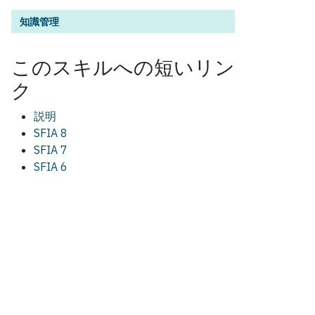
知識管理
この
スキル
への短いリン
ク
説明
SFIA 8
SFIA 7
SFIA 6