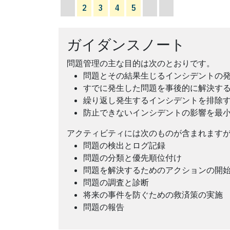
2
3
4
5
ガイダンスノート
問題管理の主な目的は次のとおりです。
問題とその結果生じるインシデントの
すでに発生した問題を事後的に解決す
繰り返し発生するインシデントを排除
防止できないインシデントの影響を最
アクティビティには次のものが含まれます
問題の検出とログ記録
問題の分類と優先順位付け
問題を解決するためのアクションの開
問題の調査と診断
将来の事件を防ぐための救済策の実施
問題の報告