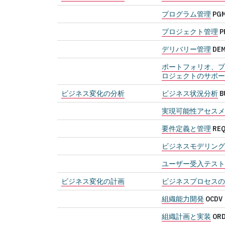
プログラム管理
PG
プロジェクト管理
P
デリバリー管理
DE
ポートフォリオ、プ
ロジェクトのサポー
ビジネス変化の分析
ビジネス状況分析
B
実現可能性アセスメ
要件定義と管理
RE
ビジネスモデリング
ユーザー受入テスト
ビジネス変化の計画
ビジネスプロセスの
組織能力開発
OCDV
組織計画と実装
ORD