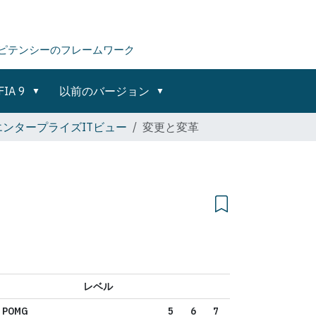
ピテンシーのフレームワーク
FIA 9
以前のバージョン
 9エンタープライズITビュー
変更と変革
レベル
POMG
5
6
7