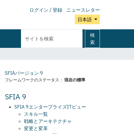
ログイン / 登録
ニュースレター
日本語
サ
詳
検
イ
細
索
ト
検
を
索
検
索
SFIAバージョン
9
フレームワークのステータス：
現在の標準
SFIA 9
SFIA 9エンタープライズITビュー
スキル一覧
戦略とアーキテクチャ
変更と変革