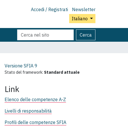
Accedi / Registrati
Newsletter
Italiano
Cerca
Ricerca
Cerca
nel
avanzata…
sito
Versione SFIA
9
Stato del framework:
Standard attuale
Link
Elenco delle competenze A-Z
Livelli di responsabilità
Profili delle competenze SFIA