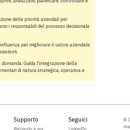
rire, analizzare, pianificare, controllare e
.
zione delle priorità aziendali per
ono i responsabili del processo decisionale
i influenza per migliorare il valore aziendale
esistenti.
la domanda. Guida l'integrazione della
ntari di natura strategica, operativa e
Supporto
Seguici
© C
mar
Riguardo a noi
LinkedIn