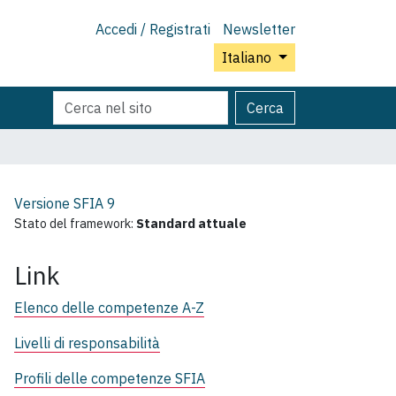
Accedi / Registrati
Newsletter
Italiano
Cerca
Ricerca
Cerca
nel
avanzata…
sito
Versione SFIA
9
Stato del framework:
Standard attuale
Link
Elenco delle competenze A-Z
Livelli di responsabilità
Profili delle competenze SFIA