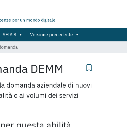
tenze per un mondo digitale
SFIA 8
Versione precedente
 domanda
omanda
DEMM
ella domanda aziendale di nuovi
lità o ai volumi dei servizi
 per questa abilità