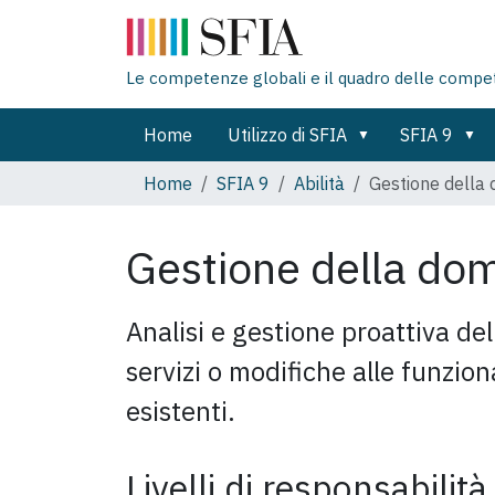
Le competenze globali e il quadro delle compe
Home
Utilizzo di SFIA
SFIA 9
Home
SFIA 9
Abilità
Gestione della
Gestione della d
Analisi e gestione proattiva d
servizi o modifiche alle funziona
esistenti.
Livelli di responsabilità