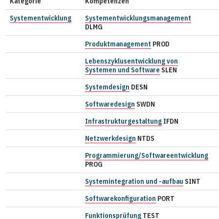
Kategorie
Kompetenzen
Systementwicklung
Systementwicklungsmanagement
DLMG
Produktmanagement
PROD
Lebenszyklusentwicklung von
Systemen und Software
SLEN
Systemdesign
DESN
Softwaredesign
SWDN
Infrastrukturgestaltung
IFDN
Netzwerkdesign
NTDS
Programmierung/Softwareentwicklung
PROG
Systemintegration und -aufbau
SINT
Softwarekonfiguration
PORT
Funktionsprüfung
TEST