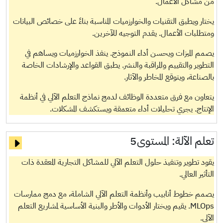
من مشاكل الأعمال.
يختار ويطبق التقنيات والخوارزميات المناسبة بناءً على خصائص البيانات
ومتطلبات الأعمال. يقدم التوجيه للآخرين.
يصمم الميزات ويحسن أداء النموذج. ينفذ الخوارزميات ويساهم في
التطوير والتقييم والمراقبة والنشر. يطبق القواعد والإرشادات الخاصة
بالصناعة، ويتوقع المخاطر والآثار.
يتعاون مع فرق متعددة الوظائف لدمج نماذج التعلم الآلي في أنظمة
الإنتاج. يجري تحليلات أداء متعمقة ويستكشف المشكلات.
تعلم الآلة:
المستوى5
يقود تطوير وتنفيذ حلول التعلم الآلي للمشاكل التجارية المعقدة ذات
التأثير العالي.
يصمم خطوط أنابيب وأنظمة التعلم الآلي الشاملة، مع دمج ممارسات
MLOps. يقيم ويختار الأدوات والأطر والبنية الأساسية لمشاريع التعلم
الآلي.