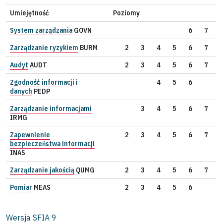
Umiejętność
Poziomy
System zarządzania
GOVN
6
7
Zarządzanie ryzykiem
BURM
2
3
4
5
6
7
Audyt
AUDT
2
3
4
5
6
7
Zgodność informacji i
4
5
6
danych
PEDP
Zarządzanie informacjami
3
4
5
6
7
IRMG
Zapewnienie
2
3
4
5
6
7
bezpieczeństwa informacji
INAS
Zarządzanie jakością
QUMG
2
3
4
5
6
7
Pomiar
MEAS
2
3
4
5
6
Wersja SFIA
9