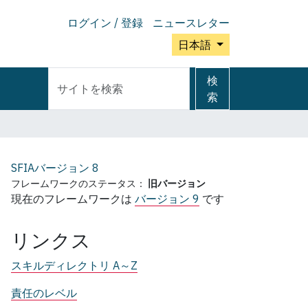
ログイン / 登録
ニュースレター
日本語
サ
詳
検
イ
細
索
ト
検
を
索
検
索
SFIAバージョン
8
フレームワークのステータス：
旧バージョン
現在のフレームワークは
バージョン 9
です
リンクス
スキルディレクトリ A～Z
責任のレベル