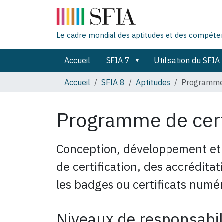
Le cadre mondial des aptitudes et des compét
Accueil
SFIA 7
Utilisation du SFIA
Accueil
SFIA 8
Aptitudes
Programme 
Programme de cert
Conception, développement et
de certification, des accréditat
les badges ou certificats numé
Niveaux de responsabil