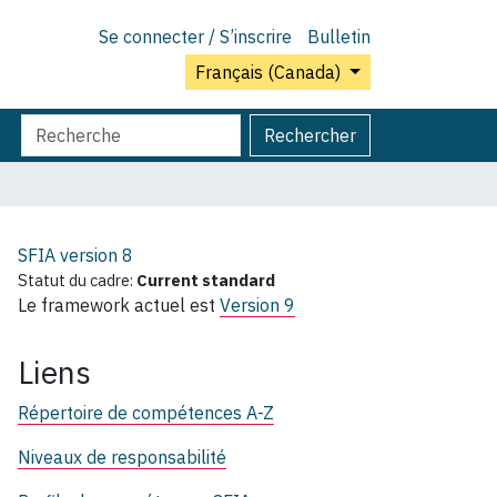
Se connecter / S’inscrire
Bulletin
Français (Canada)
Chercher
Recherche
Rechercher
par
avancée…
SFIA version
8
Statut du cadre:
Current standard
Le framework actuel est
Version 9
Liens
Répertoire de compétences A-Z
Niveaux de responsabilité