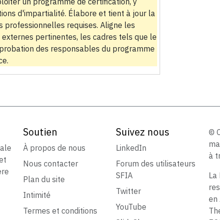
loiter un programme de certification, y
ons d'impartialité. Élabore et tient à jour la
s professionnelles requises. Aligne les
externes pertinentes, les cadres tels que le
'approbation des responsables du programme
ce.
Soutien
Suivez nous
© 
ma
iale
À propos de nous
LinkedIn
à t
et
Nous contacter
Forum des utilisateurs
ère
SFIA
La 
Plan du site
res
Twitter
Intimité
en 
YouTube
Termes et conditions
The