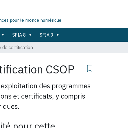
ences pour le monde numérique
SFIA 8
SFIA 9
de certification
ification
CSOP
 exploitation des programmes
ions et certificats, y compris
riques.
ité pour cette