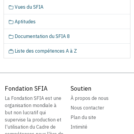
g
Vues du SFIA
a
t
Aptitudes
i
o
Documentation du SFIA 8
n
Liste des compétences A à Z
Fondation SFIA
Soutien
La Fondation SFIA est une
À propos de nous
organisation mondiale à
Nous contacter
but non lucratif qui
Plan du site
supervise la production et
l'utilisation du Cadre de
Intimité
compétences pour l'ère de