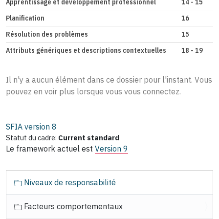
Apprentissage et développement professionnel
14 - 15
Planification
16
Résolution des problèmes
15
Attributs génériques et descriptions contextuelles
18 - 19
Il n'y a aucun élément dans ce dossier pour l'instant. Vous
pouvez en voir plus lorsque vous vous connectez.
SFIA version
8
Statut du cadre:
Current standard
Le framework actuel est
Version 9
N
Niveaux de responsabilité
a
v
Facteurs comportementaux
i