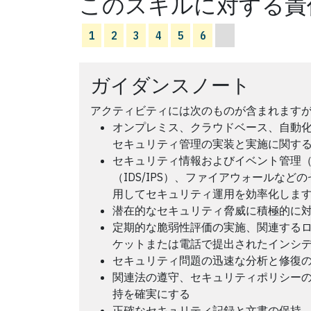
このスキルに対する責
1
2
3
4
5
6
ガイダンスノート
アクティビティには次のものが含まれます
オンプレミス、クラウドベース、自動
セキュリティ管理の実装と実施に関す
セキュリティ情報およびイベント管理（S
（IDS/IPS）、ファイアウォールな
用してセキュリティ運用を効率化しま
潜在的なセキュリティ脅威に積極的に
定期的な脆弱性評価の実施、関連する
ケットまたは電話で提出されたインシ
セキュリティ問題の迅速な分析と修復
関連法の遵守、セキュリティポリシー
持を確実にする
正確なセキュリティ記録と文書の保持