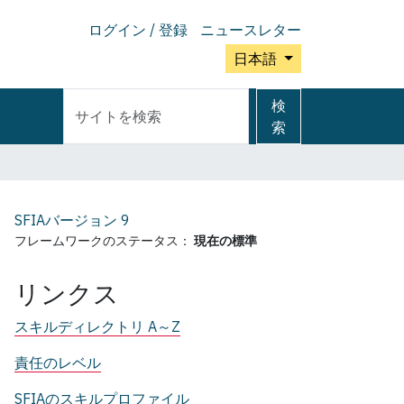
ログイン / 登録
ニュースレター
日本語
サ
詳
検
イ
細
索
ト
検
を
索
検
索
SFIAバージョン
9
フレームワークのステータス：
現在の標準
リンクス
スキルディレクトリ A～Z
責任のレベル
SFIAのスキルプロファイル