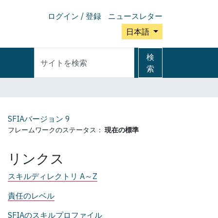
ログイン / 登録
ニュースレター
日本語
サ
詳
検
イ
細
索
ト
検
を
索
検
索
SFIAバージョン
9
フレームワークのステータス：
現在の標準
リンクス
スキルディレクトリ A～Z
責任のレベル
SFIAのスキルプロファイル