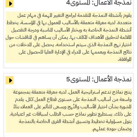
نمذجة الأعمال:
المستوى4
يقوم بأنشطة النمذجة المتقدمة لبرامج التغيير المهمة في مهام عمل
متعددة. لديه معرفة متعمقة بالأساليب المعمول بها في المؤسسة. يخطط
أنشطة النمذجة الخاصة به ويختار الأساليب المناسبة ودرجة التفصيل
الملائمة لتحقيق الأهداف المكلف بها. يمكن أن يساهم في المناقشات حول
اختيار نهج النمذجة الذي سيتم استخدامه. يحصل على المدخلات من
نتائج النمذجة ويعممها على المدراء في الإدارة العليا للحصول على
الموافقة.
نمذجة الأعمال:
المستوى5
ينتج نماذج تدعم استراتيجية العمل. لديه معرفة متعمقة بمجموعة
واسعة من أساليب النمذجة على مستوى قطاع العمل ككل. يقدم
المشورة بشأن اختيار الأساليب والنُهج ويسعى للتأثير على العملاء بناءً
على ذلك. يستطيع تطوير نماذج حسب الطلب لسياقات غير اعتيادية.
يتولى مسؤولية تخطيط وتنسيق أنشطة الفرق الخاصة بالنمذجة
وضمان جودة عملهم.