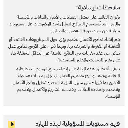
ملاحظات إرشادية:
يركز في الغالب على تمثيل العمليات والأدوار والبيانات والمؤسسة
والزمن. قد تُستخدم النماذج لتمثيل أحد الموضوعات على مستويات
متباينة من حيث درجة التفصيل والتحليل.
يتم إنشاء نماذج الأعمال لتقديم رؤى حول السيناريوهات القائمة أو
المُتخيّلة أو المقترحة والتعريف بها. وبهذا تكون على الأرجح نماذج عمل
تمكن من عقد مقارنات بين النتائج الناشئة عن البدائل المختلفة بناء
على تغيير المدخلات والمعايير المستخدمة.
ينبغي ألا تطبق هذه المهارة على إنشاء جميع الرسوم التخطيطية
المتعلقة بوصف وشرح مفاهيم العمل. ارجع إلى مهارات «سفيا»
الأخرى بما فيها - على سبيل المثال لا الحصر- تحليل وضع الأعمال
وتصميم ونمذجة البيانات وهندسة المشاريع والأعمال وتصميم
المؤسسة.
فهم مستويات المسؤولية لهذه المهارة