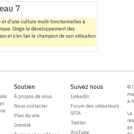
eau 7
 et d'une culture multi-fonctionnelles à
érique. Dirige le développement des
n et s’en fait le champion de son utilisation
Soutien
Suivez nous
© 
ma
iale
À propos de nous
LinkedIn
à t
et
Nous contacter
Forum des utilisateurs
ère
SFIA
La 
Plan du site
res
Twitter
Intimité
en 
YouTube