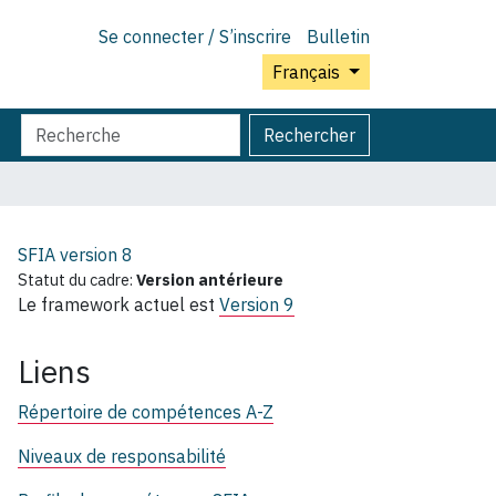
Se connecter / S’inscrire
Bulletin
Français
Chercher
Recherche
Rechercher
par
avancée…
SFIA version
8
Statut du cadre:
Version antérieure
Le framework actuel est
Version 9
Liens
Répertoire de compétences A-Z
Niveaux de responsabilité