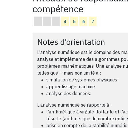
compétence
4
5
6
7
Notes d’orientation
L'analyse numérique est le domaine des mat
analyse et implémente des algorithmes po
problèmes mathématiques. Une analyse numé
telles que -- mais non limité à :
simulation de systèmes physiques
apprentissage machine
analyse des données.
L’analyse numérique se rapporte à :
l’arithmétique à virgule flottante et l'a
résulte (arithmétique de nombre entiers
prise en compte de la stabilité numériq