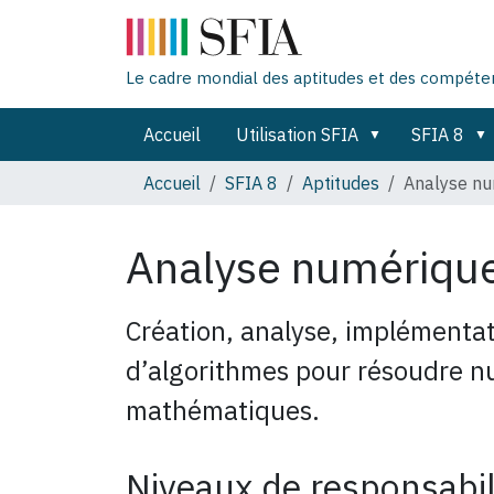
Le cadre mondial des aptitudes et des compét
Accueil
Utilisation SFIA
SFIA 8
Accueil
SFIA 8
Aptitudes
Analyse nu
Analyse numériqu
Création, analyse, implémentat
d’algorithmes pour résoudre 
mathématiques.
Niveaux de responsabil