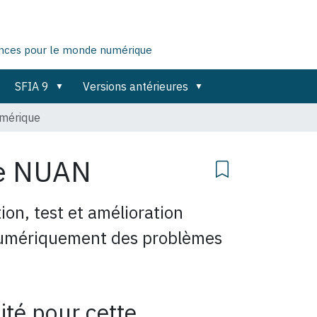
ences pour le monde numérique
SFIA 9
Versions antérieures
mérique
e
NUAN
ion, test et amélioration
numériquement des problèmes
ité pour cette