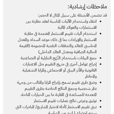
ملاحظات إرشادية:
قد تتضمن الأنشطة على سبيل المثال لا الحصر:
انتقاء واستخدام الآليات المناسبة لعقد مقارنة بين
الاستثمارات والعوائد المالية
استخدام آليات تقييم الاستثمار المعتمدة في مقارنة
الاستثمار والإيرادات بما في ذلك موعد السداد والمعدل
المحاسبي للعائد والتدفقات النقدية المخصومة (القيمة
الحالية الصافية ومعدل العائد الداخلي)
جمع البيانات باستخدام النُهُج التنازلية أو التصاعدية
إدراج عوامل أخرى في منهج التقييم مثل الاعتبارات
القانونية والأثر البيئي أو الاجتماعي والمزايا التشغيلية
والمخاطر
وضع طرق تقييم تسمح بإدراج المزايا والمثالب من وجهة
نظر شخصية وجمع النتائج الخاصة بطرق التقييم
المتعددة للمساعدة في المقارنة ما بين الخيارات المتاحة.
توثيق وعرض نتائج عمليات تقييم الاستثمار
تبني تقييم الاستثمار كأداة لاختيار المشاريع/ المبادرات التي
سيتم إخضاعها لمزيد من الدراسة.