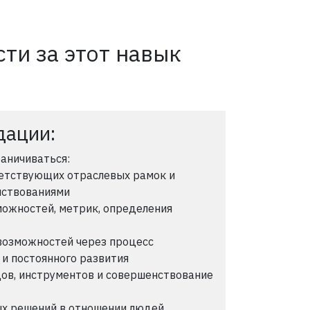
ти за этот навык
дации:
раничиваться:
ветствующих отраслевых рамок и
нствованиями
можностей, метрик, определения
возможностей через процесс
 и постоянного развития
ов, инструментов и совершенствование
х решений в отношении людей,