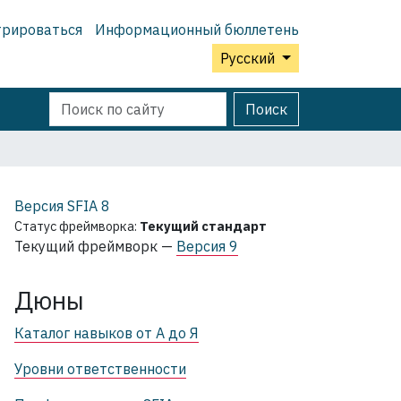
трироваться
Информационный бюллетень
Русский
Поиск
Расширенный
Поиск
поиск
Версия SFIA
8
Статус фреймворка:
Текущий стандарт
Текущий фреймворк —
Версия 9
Дюны
Каталог навыков от А до Я
Уровни ответственности