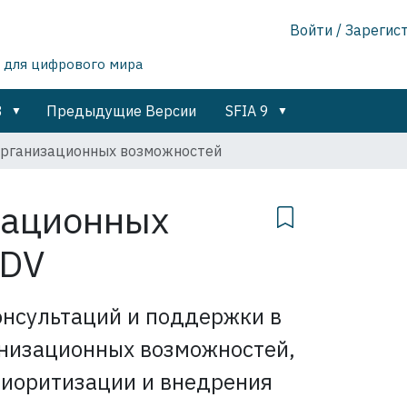
Войти / Зарегис
 для цифрового мира
8
Предыдущие Версии
SFIA 9
организационных возможностей
зационных
DV
онсультаций и поддержки в
анизационных возможностей,
риоритизации и внедрения