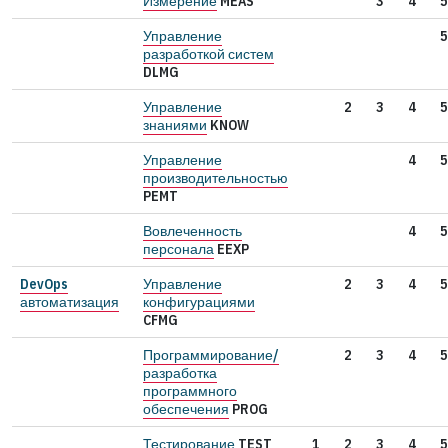
Измерение
MEAS
3
4
5
Управление
5
разработкой систем
DLMG
Управление
2
3
4
5
знаниями
KNOW
Управление
4
5
производительностью
PEMT
Вовлеченность
4
5
персонала
EEXP
DevOps
Управление
2
3
4
5
автоматизация
конфигурациями
CFMG
Программирование/
2
3
4
5
разработка
программного
обеспечения
PROG
Тестирование
TEST
1
2
3
4
5