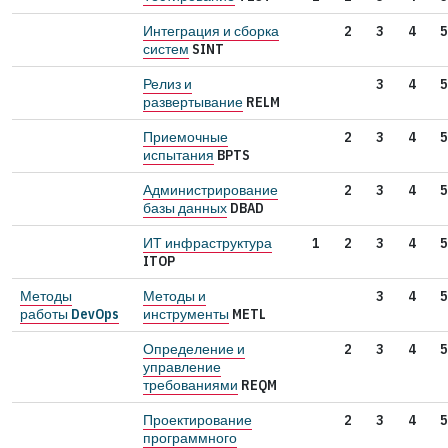
Интеграция и сборка
2
3
4
5
систем
SINT
Релиз и
3
4
5
развертывание
RELM
Приемочные
2
3
4
5
испытания
BPTS
Администрирование
2
3
4
5
базы данных
DBAD
ИТ инфраструктура
1
2
3
4
5
ITOP
Методы
Методы и
3
4
5
работы DevOps
инструменты
METL
Определение и
2
3
4
5
управление
требованиями
REQM
Проектирование
2
3
4
5
программного