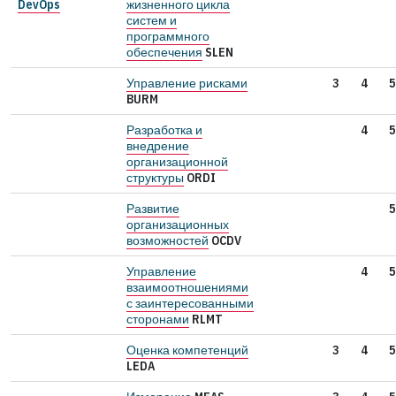
DevOps
жизненного цикла
систем и
программного
обеспечения
SLEN
Управление рисками
3
4
5
BURM
Разработка и
4
5
внедрение
организационной
структуры
ORDI
Развитие
5
организационных
возможностей
OCDV
Управление
4
5
взаимоотношениями
с заинтересованными
сторонами
RLMT
Оценка компетенций
3
4
5
LEDA