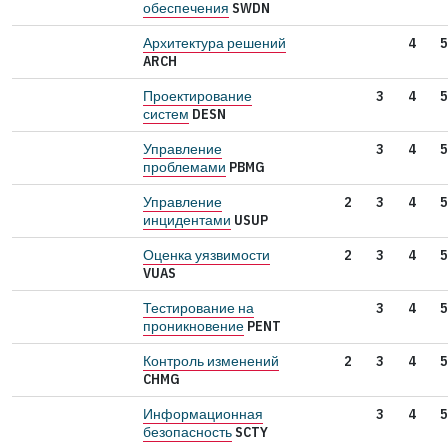
обеспечения
SWDN
Архитектура решений
4
5
ARCH
Проектирование
3
4
5
систем
DESN
Управление
3
4
5
проблемами
PBMG
Управление
2
3
4
5
инцидентами
USUP
Оценка уязвимости
2
3
4
5
VUAS
Тестирование на
3
4
5
проникновение
PENT
Контроль изменений
2
3
4
5
CHMG
Информационная
3
4
5
безопасность
SCTY