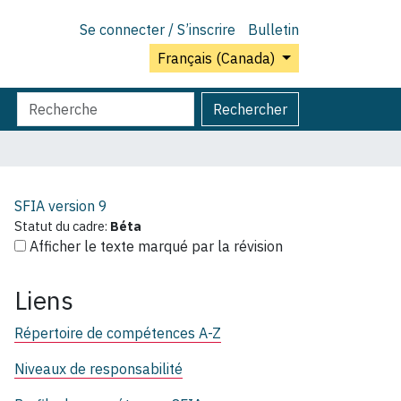
Se connecter / S’inscrire
Bulletin
Français (Canada)
Chercher
Recherche
Rechercher
par
avancée…
SFIA version
9
Statut du cadre:
Béta
Afficher le texte marqué par la révision
Liens
Répertoire de compétences A-Z
Niveaux de responsabilité