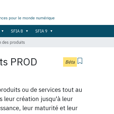
ences pour le monde numérique
SFIA 8
SFIA 9
n des produits
its
PROD
Béta
roduits ou de services tout au
s leur création jusqu'à leur
issance, leur maturité et leur