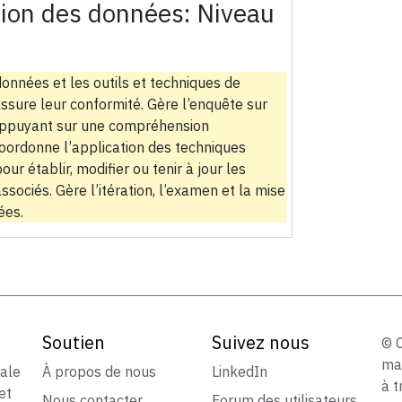
tion des données:
Niveau
onnées et les outils et techniques de
assure leur conformité. Gère l’enquête sur
’appuyant sur une compréhension
oordonne l’application des techniques
ur établir, modifier ou tenir à jour les
ociés. Gère l’itération, l’examen et la mise
ées.
Soutien
Suivez nous
© 
ma
iale
À propos de nous
LinkedIn
à t
et
Nous contacter
Forum des utilisateurs