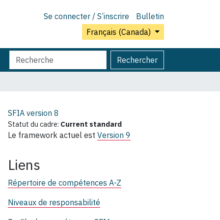
Se connecter / S’inscrire
Bulletin
Français (Canada)
Chercher
Recherche
Rechercher
par
avancée…
SFIA version
8
Statut du cadre:
Current standard
Le framework actuel est
Version 9
Liens
Répertoire de compétences A-Z
Niveaux de responsabilité