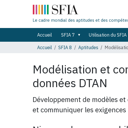
Le cadre mondial des aptitudes et des compét
Accueil
SFIA 7
Utilisation du SFIA
Accueil
SFIA 8
Aptitudes
Modélisati
Modélisation et co
données
DTAN
Développement de modèles et 
et communiquer les exigences e