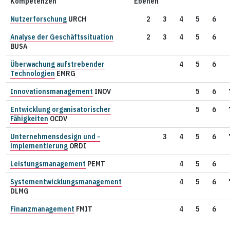
Kompetenzen
Ebenen
Nutzerforschung
URCH
2
3
4
5
6
Analyse der Geschäftssituation
2
3
4
5
6
BUSA
Überwachung aufstrebender
4
5
6
Technologien
EMRG
Innovationsmanagement
INOV
5
6
Entwicklung organisatorischer
5
6
Fähigkeiten
OCDV
Unternehmensdesign und -
3
4
5
6
implementierung
ORDI
Leistungsmanagement
PEMT
4
5
6
Systementwicklungsmanagement
4
5
6
DLMG
Finanzmanagement
FMIT
4
5
6