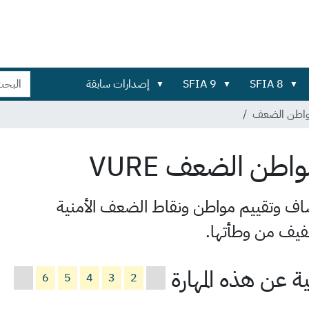
بحث
بحث
SFIA 8
SFIA 9
إصدارات سابقة
في
تفصيلي...
الموقع
واطن الضعف
مواطن الضعف
VURE
تشاف وتقييم مواطن ونقاط الضعف الأمنية
خفيف من وطأتها.
 عن هذه المهارة
6
5
4
3
2