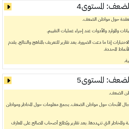
الضعف:
المستوى4
معقدة حول مواطن الضعف.
انات والموارد والأدوات عند إجراء عمليات التقييم.
لاختبارات إذا ما دعت الضرورة. يعد تقارير للتعريف بالمناهج والنتائج. يقدم
نماط المحددة.
ة.
الضعف:
المستوى5
طن الضعف.
مجال الأبحاث حول مواطن الضعف. يجمع معلومات حول المخاطر ومواطن
ة والمخاطر التي تتهددها. يعد تقارير ويُطلع أصحاب المصالح على المعارف