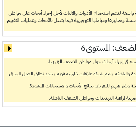
 واسعة لدعم استخدام الأدوات والآليات لأجل إجراء أبحاث على مواطن
ة ومعاييرها ومبادئها التوجيهية فيما يتصل بالأبحاث وعمليات التقييم
الضعف:
المستوى6
سة في إجراء أبحاث حول مواطن الضعف التي بها.
 والناشئة. يقيم شبكة علاقات خارجية قوية. يحدد نطاق العمل البحثي.
ويؤثر فيهم للتعريف بنتائج الأبحاث والاستجابات المنشودة.
يهية لمراقبة التهديدات ومواطن الضعف الناشئة.