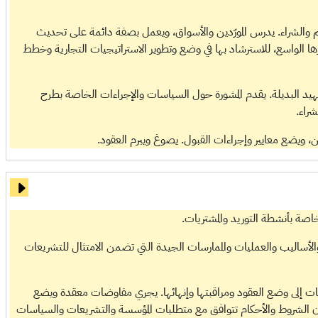
م والشراء. يدرس المورّدين والأسواق، ويعمل بصفة دائمة على تحديث
رها الواسع، للاسترشاد بها في وضع وتطوير الاستراتيجيات التجارية وخطط
يد البديلة. يقدم المشورة حول السياسات والإجراءات الخاصة بطرح
شراء.
ين، ويضع معايير وإجراءات القبول. يصوغ ويبرم العقود.
اصة بأنشطة التوريد والمشتريات.
 والأساليب والعمليات والممارسات الجيدة التي تضمن الامتثال للتشريعات
بات إلى وضع العقود ومراقبتها وإنهائها. يجري مفاوضات معقدة ويضع
أن الشروط والأحكام تتوافق مع متطلبات المؤسسة والتشريعات والسياسات