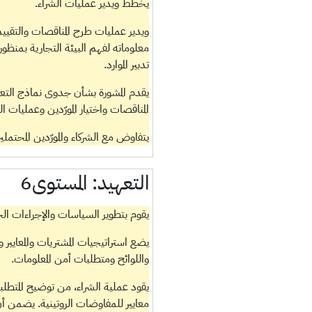
يخطط ويدير عمليات الشراء.
ويدير عمليات طرح المناقصات والتقيي
معلوماته لفهم البيئة التجارية بمنظو
تدبير الموارد.
يقدم المشورة بشأن جدوى نماذج التعه
المناقصات واختيار المورّدين وعمليات ال
يتفاوض مع الشركاء والمورّدين المحتمل
التعهيد:
المستوى6
يقوم بتطوير السياسات والإجراءات الخ
يضع استراتيجيات المشتريات والمعايير
واللوائح ومتطلبات أمن المعلومات.
يقود عملية الشراء، من توضيح المتطل
معايير للمفاوضات الروتينية. يضمن 