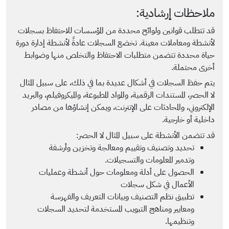
ملاحظات إرشادية:
قد تتطلب قوانين ولوائح محددة من المؤسسات للاحتفاظ بسجلات
لأنشطة ومعاملات معينة. تخضع السجلات عادةً لأنشطة إدارة دورة
حياة محددة تتضمن متطلبات الاحتفاظ والتخلص منها وضوابط
أخرى محتملة.
يتم حفظ السجلات في أشكال عديدة بما في ذلك، على سبيل المثال
لا الحصر، المستندات الرقمية، والمواد المطبوعة، والميكروفيلم، والبريد
الإلكتروني، والمحادثات على الإنترنت، ويمكن إنشاؤها من مصادر
داخلية أو خارجية.
قد تتضمن الأنشطة على سبيل المثال لا الحصر:
تحديد وتصنيف وتقييم ومعالجة وتخزين وأرشفة
وتدمير المعلومات والتسجيلات.
الحصول على أدلة ومعلومات حول أنشطة وعمليات
الأعمال في شكل سجلات
تطبيق نظم التصنيف وبيانات التعريف والفهرسة
ومعايير ومناهج التبويب المستخدمة لتحديد السجلات
وتنظيمها.