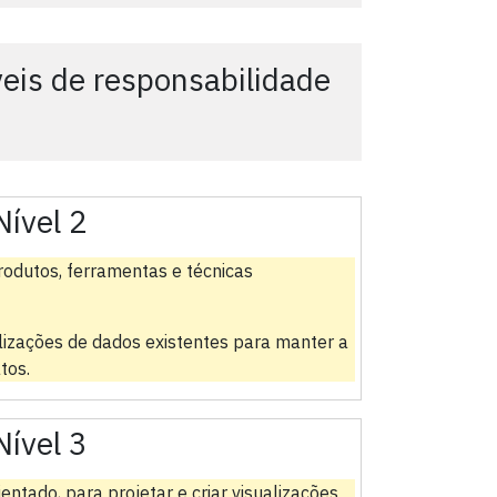
is de responsabilidade
Nível 2
rodutos, ferramentas e técnicas
alizações de dados existentes para manter a
tos.
Nível 3
entado, para projetar e criar visualizações