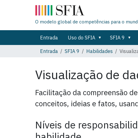
O modelo global de competências para o mundo
Entrada
Uso do SFIA
SFIA 9
Entrada
SFIA 9
Habilidades
Visuali
Visualização de d
Facilitação da compreensão de
conceitos, ideias e fatos, usan
Níveis de responsabili
habilidade