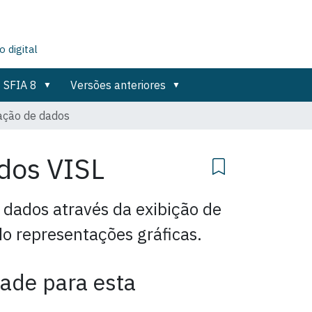
 digital
SFIA 8
Versões anteriores
zação de dados
ados
VISL
 dados através da exibição de
do representações gráficas.
dade para esta