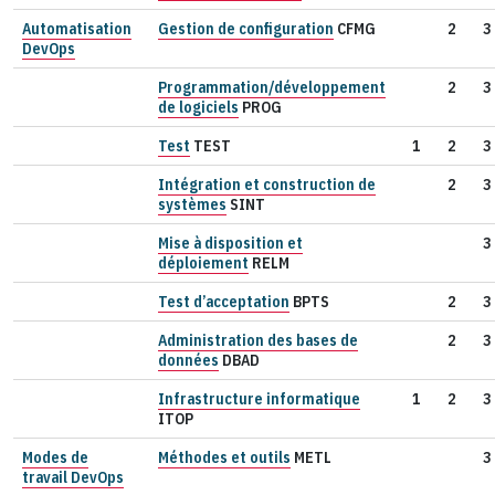
Automatisation
Gestion de configuration
CFMG
2
3
DevOps
Programmation/développement
2
3
de logiciels
PROG
Test
TEST
1
2
3
Intégration et construction de
2
3
systèmes
SINT
Mise à disposition et
3
déploiement
RELM
Test d’acceptation
BPTS
2
3
Administration des bases de
2
3
données
DBAD
Infrastructure informatique
1
2
3
ITOP
Modes de
Méthodes et outils
METL
3
travail DevOps