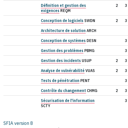
Définition et gestion des
2
3
exigences
REQM
Conception de logiciels
SWDN
2
3
Architecture de solution
ARCH
Conception de systèmes
DESN
3
Gestion des problèmes
PBMG
3
Gestion des incidents
USUP
2
3
Analyse de vulnérabilité
VUAS
2
3
Tests de pénétration
PENT
3
Contrôle du changement
CHMG
2
3
Sécurisation de l'information
3
SCTY
SFIA version
8