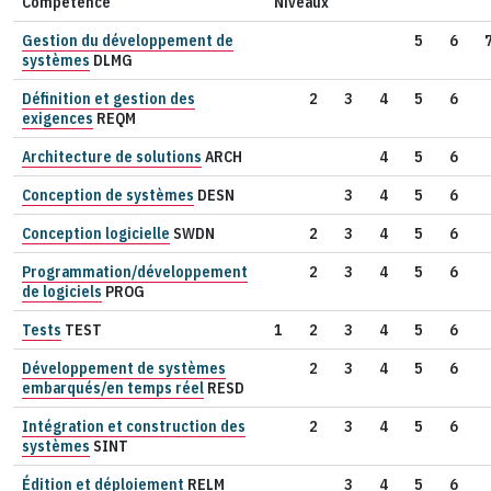
Compétence
Niveaux
Gestion du développement de
5
6
systèmes
DLMG
Définition et gestion des
2
3
4
5
6
exigences
REQM
Architecture de solutions
ARCH
4
5
6
Conception de systèmes
DESN
3
4
5
6
Conception logicielle
SWDN
2
3
4
5
6
Programmation/développement
2
3
4
5
6
de logiciels
PROG
Tests
TEST
1
2
3
4
5
6
Développement de systèmes
2
3
4
5
6
embarqués/en temps réel
RESD
Intégration et construction des
2
3
4
5
6
systèmes
SINT
Édition et déploiement
RELM
3
4
5
6