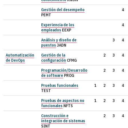
Gestión del desempeño
4
PEMT
Experiencia de los
4
empleados
EEXP
Análisis y diseño de
3
4
puestos
JADN
Automatización
Gestión de la
2
3
4
de DevOps
configuración
CFMG
Programación/Desarrollo
2
3
4
de software
PROG
Pruebas funcionales
1
2
3
4
TEST
Pruebas de aspectos no
1
2
3
4
funcionales
NFTS
Construcción e
2
3
4
integración de sistemas
SINT