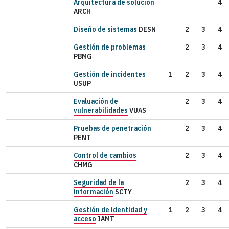
Arquitectura de solución
4
ARCH
Diseño de sistemas
DESN
2
3
4
Gestión de problemas
2
3
4
PBMG
Gestión de incidentes
1
2
3
4
USUP
Evaluación de
2
3
4
vulnerabilidades
VUAS
Pruebas de penetración
2
3
4
PENT
Control de cambios
2
3
4
CHMG
Seguridad de la
2
3
4
información
SCTY
Gestión de identidad y
1
2
3
4
acceso
IAMT