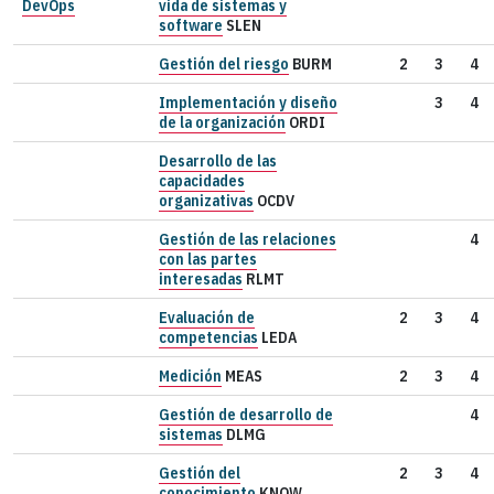
DevOps
vida de sistemas y
software
SLEN
Gestión del riesgo
BURM
2
3
4
Implementación y diseño
3
4
de la organización
ORDI
Desarrollo de las
capacidades
organizativas
OCDV
Gestión de las relaciones
4
con las partes
interesadas
RLMT
Evaluación de
2
3
4
competencias
LEDA
Medición
MEAS
2
3
4
Gestión de desarrollo de
4
sistemas
DLMG
Gestión del
2
3
4
conocimiento
KNOW