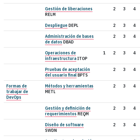
Gestión de liberaciones
2
3
4
RELM
Despliegue
DEPL
2
3
4
Administración de bases
2
3
4
de datos
DBAD
Operaciones de
1
2
3
4
infraestructura
ITOP
Pruebas de aceptación
2
3
4
del usuario final
BPTS
Formas de
Métodos y herramientas
2
3
4
trabajar de
METL
DevOps
Gestión y definición de
2
3
4
requerimientos
REQM
Diseño de software
2
3
4
SWDN