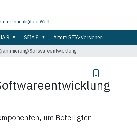
für eine digitale Welt
IA 9
SFIA 8
Ältere SFIA-Versionen
grammierung/Softwareentwicklung
oftwareentwicklung
omponenten, um Beteiligten