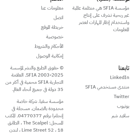
مؤسسة SFIA هي منظمة عالمية
معلومات عنا
غير ربحية تشرف على إنتاج
اتصل
واستخدام إطار المهارات لعصر
خريطة الموقع
المعلومات
خصوصية
الأحكام والشروط
إمكانية الوصول
تابعنا
© حقوق الطبع والنشر لمؤسسة
SFIA 2003-2025. العلامة
LinkedIn
التجارية SFIA محمية في أكثر من
منتدى مستخدمي SFIA
35 دولة في جميع أنحاء العالم.
Twitter
مؤسسة سفيا. شركة خاصة
يوتيوب
محدودة بالضمان. مسجلة في
سلايد شير
إنجلترا برقم 04770377. المكتب
المسجل: The Scalpel ، الطابق
18 ، 52 Lime Street ، لندن