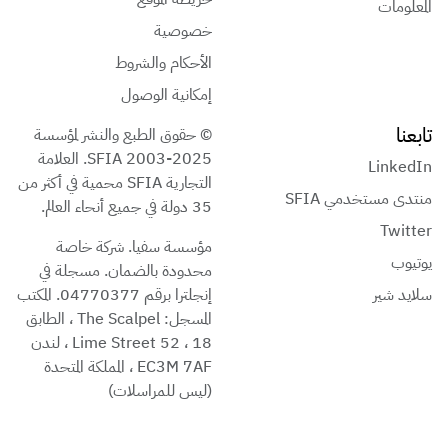
المعلومات
خصوصية
الأحكام والشروط
إمكانية الوصول
تابعنا
© حقوق الطبع والنشر لمؤسسة
SFIA 2003-2025. العلامة
LinkedIn
التجارية SFIA محمية في أكثر من
منتدى مستخدمي SFIA
35 دولة في جميع أنحاء العالم.
Twitter
مؤسسة سفيا. شركة خاصة
يوتيوب
محدودة بالضمان. مسجلة في
سلايد شير
إنجلترا برقم 04770377. المكتب
المسجل: The Scalpel ، الطابق
18 ، 52 Lime Street ، لندن
EC3M 7AF ، المملكة المتحدة
(ليس للمراسلات)