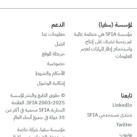
لمؤسسة (سفيا)
الدعم
مؤسسة SFIA هي منظمة عالمية
معلومات عنا
غير ربحية تشرف على إنتاج
اتصل
واستخدام إطار المهارات لعصر
خريطة الموقع
المعلومات
خصوصية
الأحكام والشروط
إمكانية الوصول
تابعنا
© حقوق الطبع والنشر لمؤسسة
SFIA 2003-2025. العلامة
LinkedIn
التجارية SFIA محمية في أكثر من
منتدى مستخدمي SFIA
35 دولة في جميع أنحاء العالم.
Twitter
مؤسسة سفيا. شركة خاصة
يوتيوب
محدودة بالضمان. مسجلة في