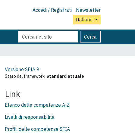
Accedi / Registrati
Newsletter
Italiano
Cerca
Ricerca
Cerca
nel
avanzata…
sito
Versione SFIA
9
Stato del framework:
Standard attuale
Link
Elenco delle competenze A-Z
Livelli di responsabilità
Profili delle competenze SFIA