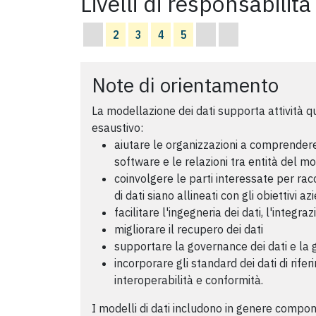
Livelli di responsabilità
2
3
4
5
Note di orientamento
La modellazione dei dati supporta attività qu
esaustivo:
aiutare le organizzazioni a comprendere 
software e le relazioni tra entità del m
coinvolgere le parti interessate per racco
di dati siano allineati con gli obiettivi az
facilitare l'ingegneria dei dati, l'integra
migliorare il recupero dei dati
supportare la governance dei dati e la 
incorporare gli standard dei dati di rif
interoperabilità e conformità.
I modelli di dati includono in genere componen