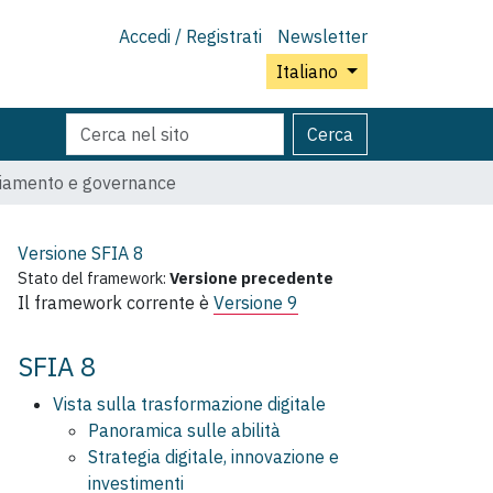
Accedi / Registrati
Newsletter
Italiano
Cerca
Ricerca
Cerca
nel
avanzata…
sito
mbiamento e governance
Versione SFIA
8
Stato del framework:
Versione precedente
Il framework corrente è
Versione 9
SFIA 8
Vista sulla trasformazione digitale
Panoramica sulle abilità
Strategia digitale, innovazione e
investimenti