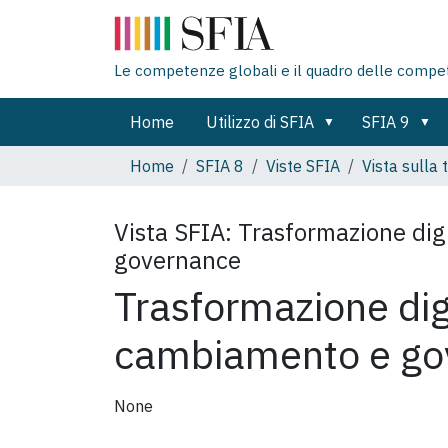
Le competenze globali e il quadro delle compe
Home
Utilizzo di SFIA
SFIA 9
Home
SFIA 8
Viste SFIA
Vista sulla 
Vista SFIA:
Trasformazione dig
governance
Trasformazione digi
cambiamento e go
None