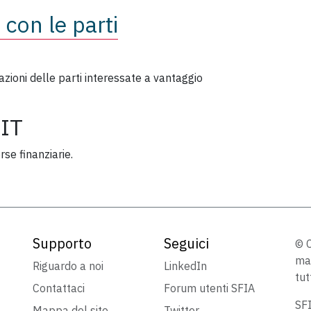
 con le parti
 azioni delle parti interessate a vantaggio
IT
rse finanziarie.
Supporto
Seguici
© C
mar
Riguardo a noi
LinkedIn
tut
Contattaci
Forum utenti SFIA
SFI
Mappa del sito
Twitter