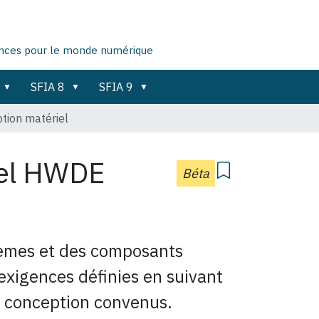
ences pour le monde numérique
SFIA 8
SFIA 9
tion matériel
el
HWDE
Béta
stèmes et des composants
exigences définies en suivant
e conception convenus.