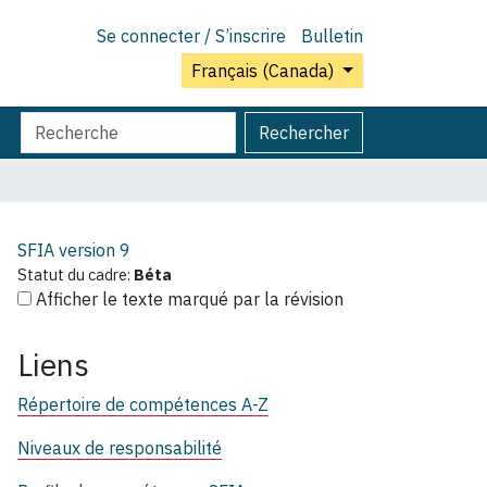
Se connecter / S’inscrire
Bulletin
Français (Canada)
Chercher
Recherche
Rechercher
par
avancée…
SFIA version
9
Statut du cadre:
Béta
Afficher le texte marqué par la révision
Liens
Répertoire de compétences A-Z
Niveaux de responsabilité